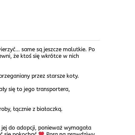
uwierzyć… same są jeszcze malutkie. Po
ewni, że ktoś się wkrótce w nich
przeganiany przez starsze koty.
ły się to jego transportera,
oby, łącznie z białaczką.
my jej do adopcji, ponieważ wymagała
dać się pokochać
Pora na prawdziwy