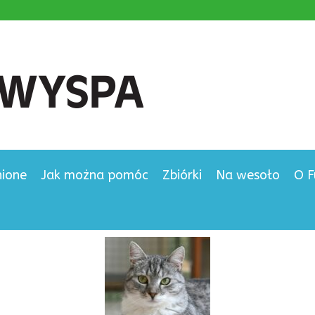
nione
Jak można pomóc
Zbiórki
Na wesoło
O F