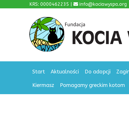
KRS: 0000462235 |
info@kociawyspa.org
Start
Aktualności
Do adopcji
Zagi
Kiermasz
Pomagamy greckim kotom