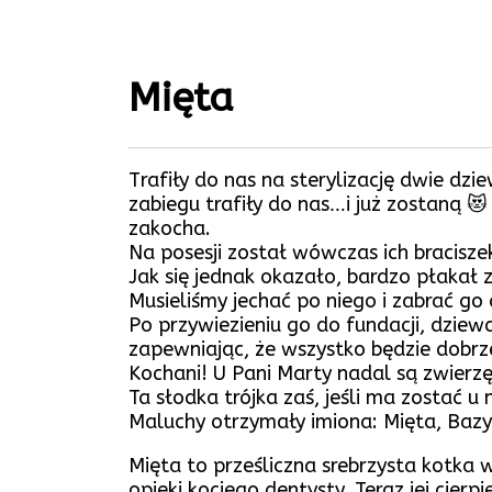
Mięta
Trafiły do nas na sterylizację dwie dzi
zabiegu trafiły do nas…i już zostaną 😻
zakocha.
Na posesji został wówczas ich braciszek 
Jak się jednak okazało, bardzo płakał z
Musieliśmy jechać po niego i zabrać go 
Po przywiezieniu go do fundacji, dziew
zapewniając, że wszystko będzie dobrz
Kochani! U Pani Marty nadal są zwierzęt
Ta słodka trójka zaś, jeśli ma zostać u
Maluchy otrzymały imiona: Mięta, Bazy
Mięta to prześliczna srebrzysta kotka 
opieki kociego dentysty. Teraz jej cierp