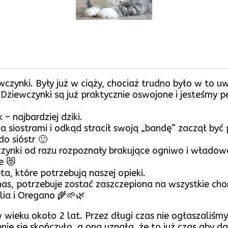
ewczynki. Były już w ciąży, chociaż trudno było w to 
 Dziewczynki są już praktycznie oswojone i jesteśmy p
– najbardziej dziki.
a siostrami i odkąd stracił swoją „bandę” zaczął być 
do sióstr 🙂
czynki od razu rozpoznały brakujące ogniwo i władowa
e 😻
a, które potrzebują naszej opieki.
 nas, potrzebuje zostać zaszczepiona na wszystkie chor
lia i Oregano 🌾🌱🌿
w wieku około 2 lat. Przez długi czas nie ogłaszaliś
ienie się skończyło, a ona uznała, że to już czas aby 