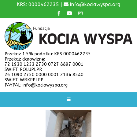
KRS: 0000462235 |
info@kociawyspa.org
Przekaż 1.5% podatku: KRS 0000462235
Przekaż darowiznę:
72 1930 1233 2730 0727 8897 0001
SWIFT: POLUPLPR
26 1090 2750 0000 0001 2134 8540
SWIFT: WBKPPLPP
PAYPAL: info@kociawyspa.org