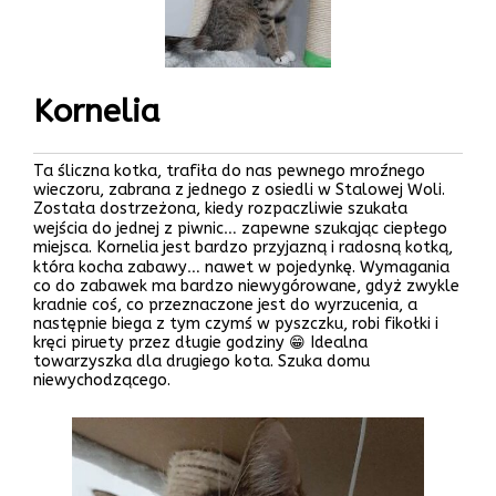
Kornelia
Ta śliczna kotka, trafiła do nas pewnego mroźnego
wieczoru, zabrana z jednego z osiedli w Stalowej Woli.
Została dostrzeżona, kiedy rozpaczliwie szukała
wejścia do jednej z piwnic… zapewne szukając ciepłego
miejsca. Kornelia jest bardzo przyjazną i radosną kotką,
która kocha zabawy… nawet w pojedynkę. Wymagania
co do zabawek ma bardzo niewygórowane, gdyż zwykle
kradnie coś, co przeznaczone jest do wyrzucenia, a
następnie biega z tym czymś w pyszczku, robi fikołki i
kręci piruety przez długie godziny 😁 Idealna
towarzyszka dla drugiego kota. Szuka domu
niewychodzącego.