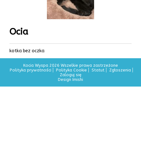
Ocia
kotka bez oczka
Kocia Wyspa 2026 Wszelkie prawa zastrzeżone
Polityka prywatności
Polityka Cookie
Statut
Zgłoszenia
Zaloguj się
Design Imishi