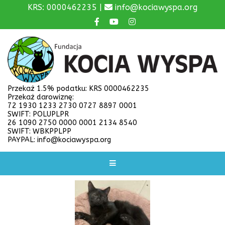
KRS: 0000462235 |
info@kociawyspa.org
Przekaż 1.5% podatku: KRS 0000462235
Przekaż darowiznę:
72 1930 1233 2730 0727 8897 0001
SWIFT: POLUPLPR
26 1090 2750 0000 0001 2134 8540
SWIFT: WBKPPLPP
PAYPAL: info@kociawyspa.org