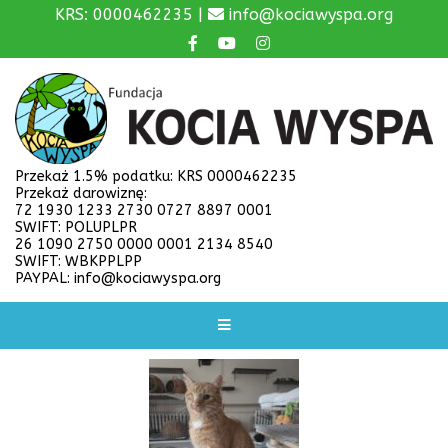
KRS: 0000462235 |
info@kociawyspa.org
Przekaż 1.5% podatku: KRS 0000462235
Przekaż darowiznę:
72 1930 1233 2730 0727 8897 0001
SWIFT: POLUPLPR
26 1090 2750 0000 0001 2134 8540
SWIFT: WBKPPLPP
PAYPAL: info@kociawyspa.org