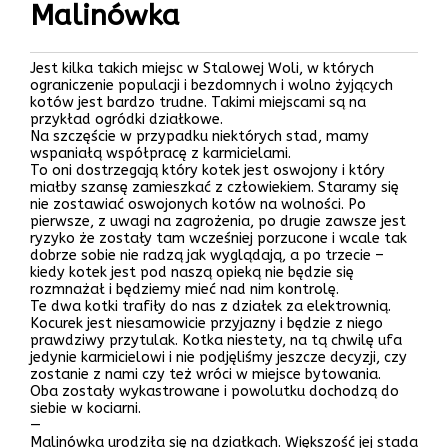
Malinówka
Jest kilka takich miejsc w Stalowej Woli, w których
ograniczenie populacji i bezdomnych i wolno żyjących
kotów jest bardzo trudne. Takimi miejscami są na
przykład ogródki działkowe.
Na szczęście w przypadku niektórych stad, mamy
wspaniałą współpracę z karmicielami.
To oni dostrzegają który kotek jest oswojony i który
miałby szansę zamieszkać z człowiekiem. Staramy się
nie zostawiać oswojonych kotów na wolności. Po
pierwsze, z uwagi na zagrożenia, po drugie zawsze jest
ryzyko że zostały tam wcześniej porzucone i wcale tak
dobrze sobie nie radzą jak wyglądają, a po trzecie –
kiedy kotek jest pod naszą opieką nie będzie się
rozmnażał i będziemy mieć nad nim kontrolę.
Te dwa kotki trafiły do nas z działek za elektrownią.
Kocurek jest niesamowicie przyjazny i będzie z niego
prawdziwy przytulak. Kotka niestety, na tą chwilę ufa
jedynie karmicielowi i nie podjęliśmy jeszcze decyzji, czy
zostanie z nami czy też wróci w miejsce bytowania.
Oba zostały wykastrowane i powolutku dochodzą do
siebie w kociarni.
—
Malinówka urodziła się na działkach. Większość jej stada