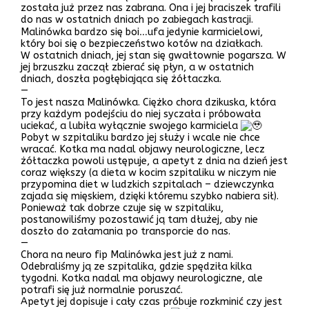
została już przez nas zabrana. Ona i jej braciszek trafili
do nas w ostatnich dniach po zabiegach kastracji.
Malinówka bardzo się boi…ufa jedynie karmicielowi,
który boi się o bezpieczeństwo kotów na działkach.
W ostatnich dniach, jej stan się gwałtownie pogarsza. W
jej brzuszku zaczął zbierać się płyn, a w ostatnich
dniach, doszła pogłębiająca się żółtaczka.
—
To jest nasza Malinówka. Ciężko chora dzikuska, która
przy każdym podejściu do niej syczała i próbowała
uciekać, a lubiła wyłącznie swojego karmiciela
Pobyt w szpitaliku bardzo jej służy i wcale nie chce
wracać. Kotka ma nadal objawy neurologiczne, lecz
żółtaczka powoli ustępuje, a apetyt z dnia na dzień jest
coraz większy (a dieta w kocim szpitaliku w niczym nie
przypomina diet w ludzkich szpitalach – dziewczynka
zajada się mięskiem, dzięki któremu szybko nabiera sił).
Ponieważ tak dobrze czuje się w szpitaliku,
postanowiliśmy pozostawić ją tam dłużej, aby nie
doszło do załamania po transporcie do nas.
—
Chora na neuro fip Malinówka jest już z nami.
Odebraliśmy ją ze szpitalika, gdzie spędziła kilka
tygodni. Kotka nadal ma objawy neurologiczne, ale
potrafi się już normalnie poruszać.
Apetyt jej dopisuje i cały czas próbuje rozkminić czy jest