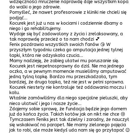
wdzięczności mruczenie naprawdę daje wszystkim kopa
do walki o jego zdrowie.
Pomyśleć, że nawet profesorowie z kliniki nie chcieli się
podjąć…
Kocurek jest już u nas w kociarni i codziennie dbamy o
niego i go rehabilitujemy.
Wydaje się być zadowolony z życia i zrelaksowany, a
tak naprawdę przecież o to nam chodzi 💕
Fenix pozdrawia wszystkich swoich fanów 😘 W
przyszłym tygodniu czeka go amputacja jednej tylnej
łapki, która nie odzyskała czucia…
Mamy nadzieję, że zabieg ułatwi mu poruszanie się.
Kocurek jest niepełnosprawny do dziś. Nie ma jednego
oczka, a w pewnym momencie musieliśmy amputować
jedną tylną łapkę. Bardzo mu przeszkadzała, tym
bardziej, że druga łapka, też nie jest w pełni sprawna.
Kocurek niestety nie kontroluje też oddawania moczu i
kału.
Właśnie zamówiliśmy dla niego specjalne pieluszki, aby
nieco ułatwić i jego i nasze życie…
Zdajemy sobie sprawę, że fundacja będzie jego domem
już do końca życia. Takich kotów jak on nikt nie chce 😢
Tymczasem Feniks jest tak dzielny i zaradny, że nauczył
się wskakiwać na parapet. Nie mamy zielonego pojęcia
jak to robi, ale może kiedyś uda nam się go przyłapać 😉