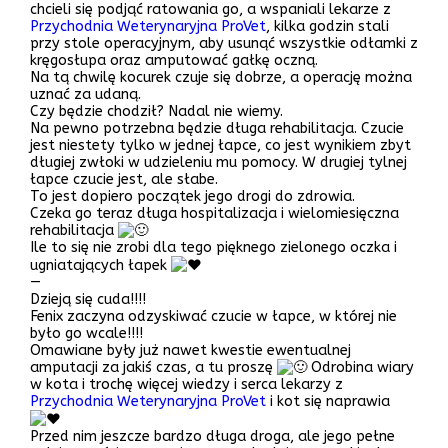
chcieli się podjąć ratowania go, a wspaniali lekarze z
Przychodnia Weterynaryjna ProVet
, kilka godzin stali
przy stole operacyjnym, aby usunąć wszystkie odłamki z
kręgosłupa oraz amputować gałkę oczną.
Na tą chwilę kocurek czuje się dobrze, a operację można
uznać za udaną.
Czy będzie chodził? Nadal nie wiemy.
Na pewno potrzebna będzie długa rehabilitacja. Czucie
jest niestety tylko w jednej łapce, co jest wynikiem zbyt
długiej zwłoki w udzieleniu mu pomocy. W drugiej tylnej
łapce czucie jest, ale słabe.
To jest dopiero początek jego drogi do zdrowia.
Czeka go teraz długa hospitalizacja i wielomiesięczna
rehabilitacja
Ile to się nie zrobi dla tego pięknego zielonego oczka i
ugniatających łapek
—
Dzieją się cuda!!!!
Fenix zaczyna odzyskiwać czucie w łapce, w której nie
było go wcale!!!!
Omawiane były już nawet kwestie ewentualnej
amputacji za jakiś czas, a tu proszę
Odrobina wiary
w kota i trochę więcej wiedzy i serca lekarzy z
Przychodnia Weterynaryjna ProVet
i kot się naprawia
Przed nim jeszcze bardzo długa droga, ale jego pełne