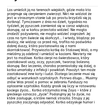
Los umieścił ją na terenach wiejskich, gdzie mało kto
przejmuje się cierpieniem zwierząt. Nikt nie widział że
jest w strasznym stanie lub po prostu brzydzili się ją
dotknąć. Tymczasem z dnia na dzień, tygodnia na
tydzień, jej pyszczek zamieniał się w coraz większą
skorupę, aż w końcu przestała widzieć. Nie mogła
znaleźć pożywienia, nie mogła widzieć zagrożeń. Jej
czas na tym świecie się skończył… I wtedy, błądząc po
okolicy, nie widząc co przed nią, trafiła na podwórko
dobrej duszy, która postanowiła się z nami
skontaktować. Przywiozła kotkę do Stalowej Woli, a my
mieliśmy ją odebrać i umieścić w kociarni. Niestety nie
jest to możliwe. Kotka cierpi na świerzbowca, który
zaatakował uszy, oczy, pyszczek, tworząc bolesną
skorupę. Bez leczenia, choroba przeniosłaby się dalej, a
kotka umarłaby z infekcji i powikłań. Pasożyt ten może
zaatakować inne koty i ludzi. Dlatego leczenie musi się
odbyć w warunkach szpitalnych. Potrwa długo… Musimy
znów Was prosić o pomoc w zebraniu funduszy na
opłacenie szpitalika. Każdy grosik się liczy w ratowaniu
kociego życia… Kotka otrzymała imię Zoya – które z
greckiego oznacza „życie”. Podarujmy jej to życie, na
które zasługuje, a które niemal straciła. Strupy z jej
pyszczka zaczynają odpadać. Kotka odzyskuje humor i