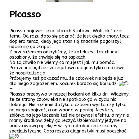
Picasso
Picasso pojawił się na ulicach Stalowej Woli jakiś czas
temu. Od razu dało się poznać, że jest ciężko chory, lecz
dopiero teraz, kiedy jego stan się znacznie pogorszył,
udało się go złapać.
Z przerażeniem odkryliśmy, że kotek jest tak chudy i
osłabiony, że chwieje się na łapkach.
Na tą chwilę nie wiemy co mu jest i jak mu pomóc.
Potrzebna będzie szczegółowa diagnostyka i możliwe,
że hospitalizacja.
Próbujemy też pokazać mu, że człowiek nie będzie już
dla niego zagrożeniem. Kocurek bardzo się boi ludzi
—
Picasso przebywa w naszej kociarni od kilku dni. Widzimy,
że ze strony człowieka nie spotkało go w życiu nic
dobrego. Nie rozumie dotyku a czasem wystarczy tylko
na niego spojrzeć, a on wpada w panikę. Niestety,
zbiórka na jego leczenie też nie przynosi efektu, a my nie
mamy środków, żeby go leczyć. Uzbieraliśmy jedynie na
podstawową opiekę – w tym odrobaczenie i karmy
specjalistyczne. Cała reszta diagnostyki musi poczekać