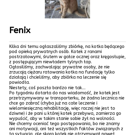
Fenix
Kilka dni temu ogłaszaliśmy zbiórkę, na kotka będącego
pod opieką prywatnych osób. Kotek z ranami
postrzałowymi, śrutem w gałce ocznej oraz kręgosłupie,
z postępującym niewładem tylnych łap.
Ogłosiliśmy, zachwalając prywatne osoby, że nie
zrzucają ciężaru ratowania kotka na fundację tylko
działają i chcieliśmy, aby zbiórka na leczenie się
powiodła.
Niestety, coś poszło bardzo nie tak…
Po tygodniu dotarła do nas wiadomość, że kotek jest
przetrzymywany w transporterku, że żadna lecznica nie
chce go zabrać (chyba już na całe leczenie i
wielomiesięczną rehabilitację, więc raczej nie jest to
dziwne) i że pani u której kotek przebywa, zamierza go
wypuścić, aby w takim stanie sobie żył na wolności.
Nie chcemy oceniać tego postępowania, bo nie znamy
ani motywacji, ani też wszystkich faktów związanych z
tą sytuacją, ale skoro kotek nie otrzymywał nawet