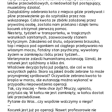
leków przeciwbólowych, a niedowład był postępujący,
musieliśmy działać.
Zażądaliśmy odebrania kota z miejsca gdzie przebywał i
pilne przewiezienie go do szpitalika przez nas
wskazanego. Cała kwota ze zbiórki założonej przez
prywatną osobę, została nam przelana i dzięki temu
kocurek otrzymał pierwszą pomoc.
Niestety, tydzień w transporterku, w tragicznych
warunkach sanitarnych, zaowocowały stanem
krytycznym. Zakażenia od śrutu, odparzenia brzuszka,
łap i miejsca pod ogonkiem od ciągłego przebywania na
własnym moczu, fatalny stan psychiczny, wywołany
życiem w zamknięciu i bólu przez tydzień…
Weterynarze zalecili humanitarną eutanazję. Uznali, że
ratunek jest spóźniony o kilka dni.
Właściwie decyzja była już podjęta, ale coś w nas
wszystkich pękło. Skoro są jakieś środki zebrane to może
przynajmniej spróbować? Oczywiście zebrana kwota to
kropla w morzu, ale eutanazję można wykonać w
przypadku niepowodzenia operacji.
Tak, czy inaczej – Fenix chce żyć! Mruczy, ugniata,
przytula się. W końcu nie jest zamknięty, w końcu dostał
leki przeciwbólowe.
Pytanie do Was…czy wspólnie walczymy o niego?
—
Kocurek jest już po operacji. Nawet profesorowie nie