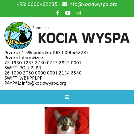
KRS: 0000462235 |
info@kociawyspa.org
Przekaż 1.5% podatku: KRS 0000462235
Przekaż darowiznę:
72 1930 1233 2730 0727 8897 0001
SWIFT: POLUPLPR
26 1090 2750 0000 0001 2134 8540
SWIFT: WBKPPLPP
PAYPAL: info@kociawyspa.org