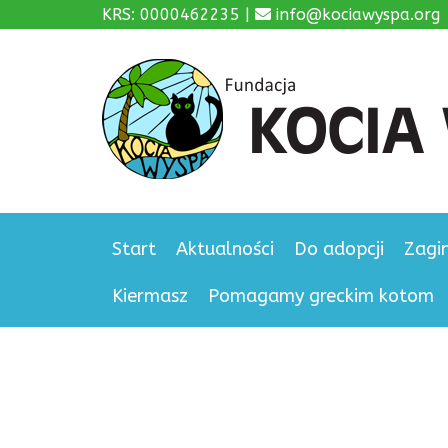
KRS: 0000462235 |
info@kociawyspa.org
Start
Aktualności
Do adopcji
Zagi
Kiermasz
Pomagamy greckim kotom