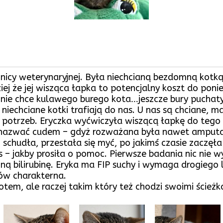
znicy weterynaryjnej. Była niechcianą bezdomną kotką
ziej że jej wisząca łapka to potencjalny koszt do pon
t nie chce kulawego burego kota…jeszcze bury puchaty,
niechciane kotki trafiają do nas. U nas są chciane, 
i potrzeb. Eryczka wyćwiczyła wiszącą łapkę do tego s
y nazwać cudem – gdyż rozważana była nawet amputacj
chudła, przestała się myć, po jakimś czasie zaczęła ły
s – jakby prosiła o pomoc. Pierwsze badania nic nie wy
ną bilirubinę. Eryka ma FIP suchy i wymaga drogiego 
ów charakterna.
em, ale raczej takim który też chodzi swoimi ścieżk