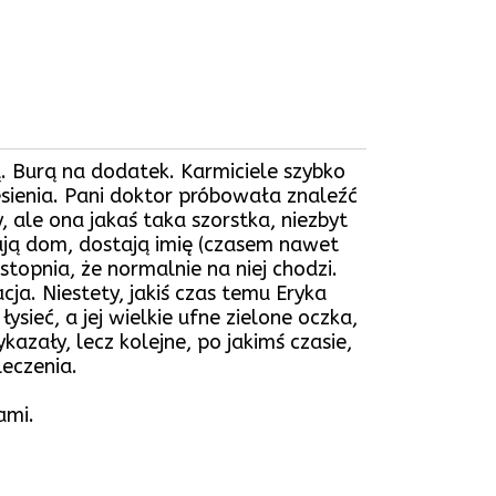
. Burą na dodatek. Karmiciele szybko
iesienia. Pani doktor próbowała znaleźć
 ale ona jakaś taka szorstka, niezbyt
mają dom, dostają imię (czasem nawet
topnia, że normalnie na niej chodzi.
a. Niestety, jakiś czas temu Eryka
sieć, a jej wielkie ufne zielone oczka,
kazały, lecz kolejne, po jakimś czasie,
leczenia.
ami.