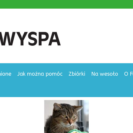
nione
Jak można pomóc
Zbiórki
Na wesoło
O F