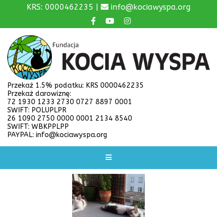
KRS: 0000462235 |
info@kociawyspa.org
Przekaż 1.5% podatku: KRS 0000462235
Przekaż darowiznę:
72 1930 1233 2730 0727 8897 0001
SWIFT: POLUPLPR
26 1090 2750 0000 0001 2134 8540
SWIFT: WBKPPLPP
PAYPAL: info@kociawyspa.org