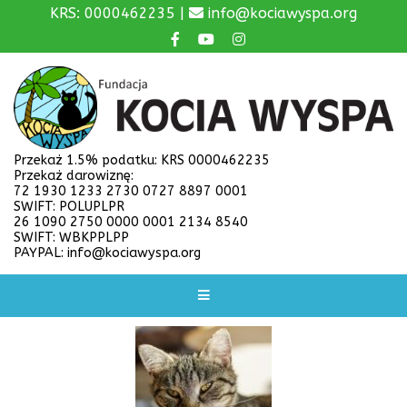
KRS: 0000462235 |
info@kociawyspa.org
Przekaż 1.5% podatku: KRS 0000462235
Przekaż darowiznę:
72 1930 1233 2730 0727 8897 0001
SWIFT: POLUPLPR
26 1090 2750 0000 0001 2134 8540
SWIFT: WBKPPLPP
PAYPAL: info@kociawyspa.org