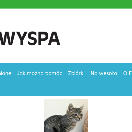
nione
Jak można pomóc
Zbiórki
Na wesoło
O F