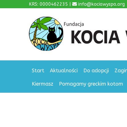
KRS: 0000462235 |
info@kociawyspa.org
Start
Aktualności
Do adopcji
Zagi
Kiermasz
Pomagamy greckim kotom