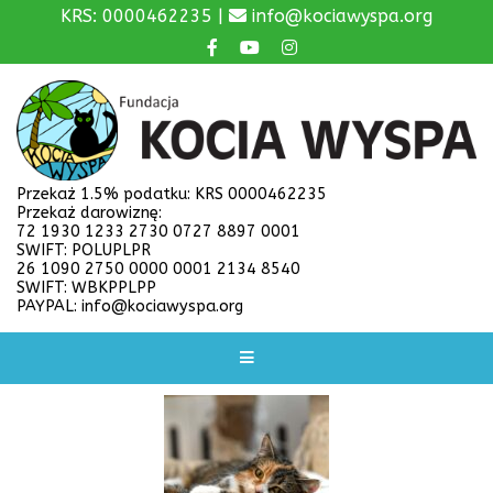
KRS: 0000462235 |
info@kociawyspa.org
Przekaż 1.5% podatku: KRS 0000462235
Przekaż darowiznę:
72 1930 1233 2730 0727 8897 0001
SWIFT: POLUPLPR
26 1090 2750 0000 0001 2134 8540
SWIFT: WBKPPLPP
PAYPAL: info@kociawyspa.org