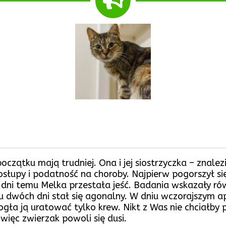
czątku mają trudniej. Ona i jej siostrzyczka – znalez
osłupy i podatność na choroby. Najpierw pogorszył się 
 dni temu Melka przestała jeść. Badania wskazały równi
ągu dwóch dni stał się agonalny. W dniu wczorajszym
gła ją uratować tylko krew. Nikt z Was nie chciałby p
 więc zwierzak powoli się dusi.