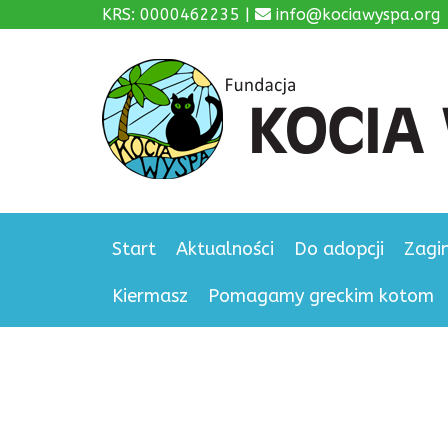
KRS: 0000462235 |
info@kociawyspa.org
Start
Aktualności
Do adopcji
Zagi
Kiermasz
Pomagamy greckim kotom