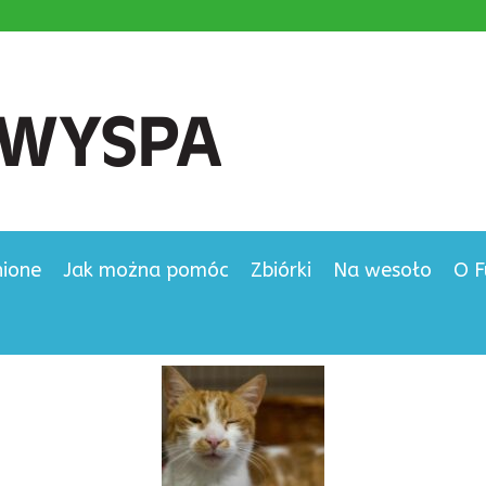
nione
Jak można pomóc
Zbiórki
Na wesoło
O F