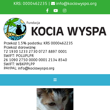
KRS: 0000462235 |
info@kociawyspa.org
Przekaż 1.5% podatku: KRS 0000462235
Przekaż darowiznę:
72 1930 1233 2730 0727 8897 0001
SWIFT: POLUPLPR
26 1090 2750 0000 0001 2134 8540
SWIFT: WBKPPLPP
PAYPAL: info@kociawyspa.org