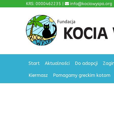
KRS: 0000462235 |
info@kociawyspa.org
Start
Aktualności
Do adopcji
Zagi
Kiermasz
Pomagamy greckim kotom