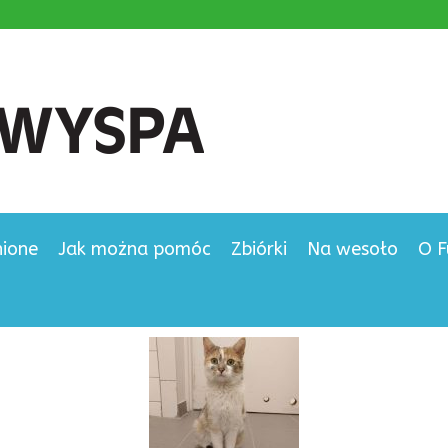
nione
Jak można pomóc
Zbiórki
Na wesoło
O F