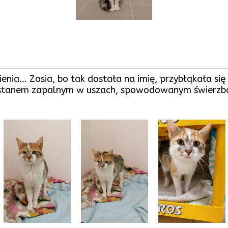
nienia… Zosia, bo tak dostała na imię, przybłąkała s
m stanem zapalnym w uszach, spowodowanym świerzb