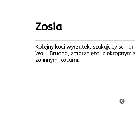
Zosia
Kolejny koci wyrzutek, szukający schro
Woli. Brudna, zmarznięta, z okropny
za innymi kotami.