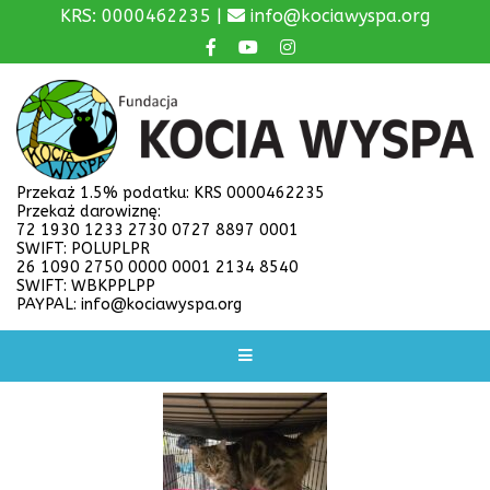
KRS: 0000462235 |
info@kociawyspa.org
Przekaż 1.5% podatku: KRS 0000462235
Przekaż darowiznę:
72 1930 1233 2730 0727 8897 0001
SWIFT: POLUPLPR
26 1090 2750 0000 0001 2134 8540
SWIFT: WBKPPLPP
PAYPAL: info@kociawyspa.org