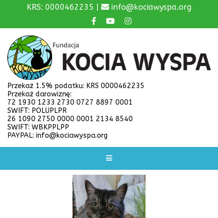
KRS: 0000462235 |
info@kociawyspa.org
Przekaż 1.5% podatku: KRS 0000462235
Przekaż darowiznę:
72 1930 1233 2730 0727 8897 0001
SWIFT: POLUPLPR
26 1090 2750 0000 0001 2134 8540
SWIFT: WBKPPLPP
PAYPAL: info@kociawyspa.org