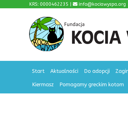
KRS: 0000462235 |
info@kociawyspa.org
Start
Aktualności
Do adopcji
Zagi
Kiermasz
Pomagamy greckim kotom