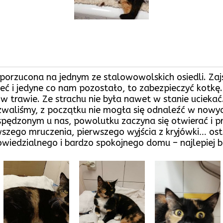
orzucona na jednym ze stalowowolskich osiedli. Zajś
mieć i jedyne co nam pozostało, to zabezpieczyć kotkę
 trawie. Ze strachu nie była nawet w stanie uciekać.
nazwaliśmy, z początku nie mogła się odnaleźć w now
spędzonym u nas, powolutku zaczyna się otwierać i p
szego mruczenia, pierwszego wyjścia z kryjówki… os
owiedzialnego i bardzo spokojnego domu – najlepiej b