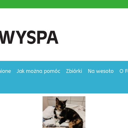
nione
Jak można pomóc
Zbiórki
Na wesoło
O F