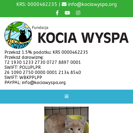
KRS: 0000462235 |
info@kociawyspa.org
Przekaż 1.5% podatku: KRS 0000462235
Przekaż darowiznę:
72 1930 1233 2730 0727 8897 0001
SWIFT: POLUPLPR
26 1090 2750 0000 0001 2134 8540
SWIFT: WBKPPLPP
PAYPAL: info@kociawyspa.org