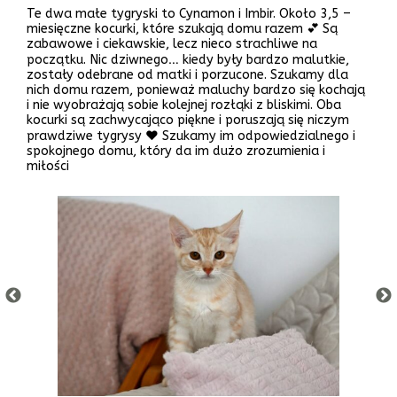
Te dwa małe tygryski to Cynamon i Imbir. Około 3,5 –
miesięczne kocurki, które szukają domu razem 💕 Są
zabawowe i ciekawskie, lecz nieco strachliwe na
początku. Nic dziwnego… kiedy były bardzo malutkie,
zostały odebrane od matki i porzucone. Szukamy dla
nich domu razem, ponieważ maluchy bardzo się kochają
i nie wyobrażają sobie kolejnej rozłąki z bliskimi. Oba
kocurki są zachwycająco piękne i poruszają się niczym
prawdziwe tygrysy ❤️ Szukamy im odpowiedzialnego i
spokojnego domu, który da im dużo zrozumienia i
miłości