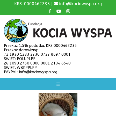
KRS: 0000462235 |
info@kociawyspa.org
Przekaż 1.5% podatku: KRS 0000462235
Przekaż darowiznę:
72 1930 1233 2730 0727 8897 0001
SWIFT: POLUPLPR
26 1090 2750 0000 0001 2134 8540
SWIFT: WBKPPLPP
PAYPAL: info@kociawyspa.org