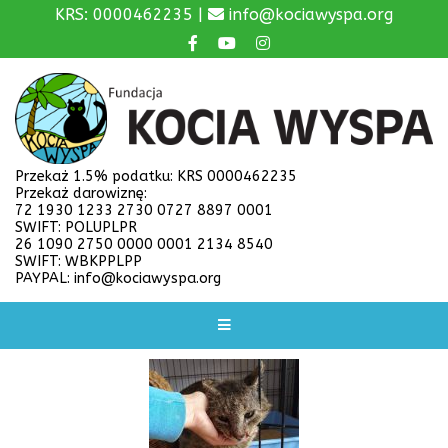
KRS: 0000462235 |
info@kociawyspa.org
Przekaż 1.5% podatku: KRS 0000462235
Przekaż darowiznę:
72 1930 1233 2730 0727 8897 0001
SWIFT: POLUPLPR
26 1090 2750 0000 0001 2134 8540
SWIFT: WBKPPLPP
PAYPAL: info@kociawyspa.org