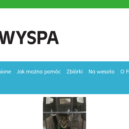
nione
Jak można pomóc
Zbiórki
Na wesoło
O F