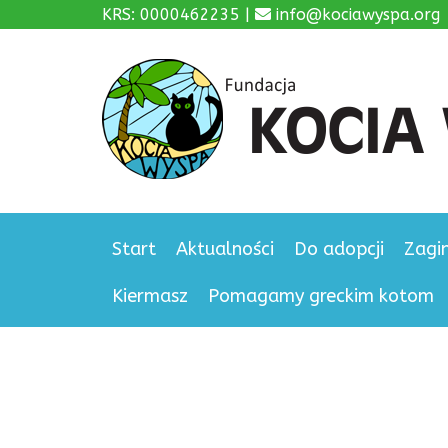
KRS: 0000462235 |
info@kociawyspa.org
Start
Aktualności
Do adopcji
Zagi
Kiermasz
Pomagamy greckim kotom