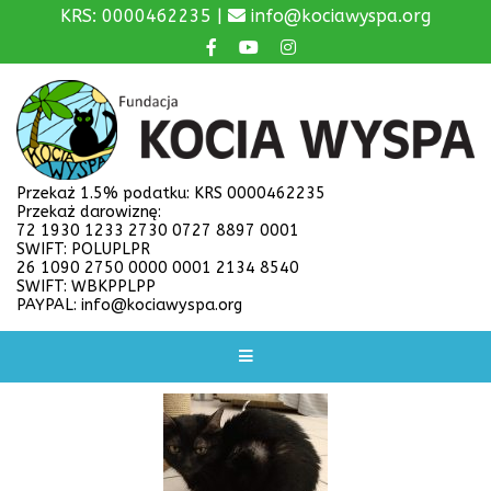
KRS: 0000462235 |
info@kociawyspa.org
Przekaż 1.5% podatku: KRS 0000462235
Przekaż darowiznę:
72 1930 1233 2730 0727 8897 0001
SWIFT: POLUPLPR
26 1090 2750 0000 0001 2134 8540
SWIFT: WBKPPLPP
PAYPAL: info@kociawyspa.org