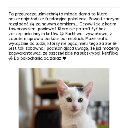
Ta przeurocza uśmiechnięta młoda dama to Klara –
nasze najmłodsze fundacyjne pokolenie. Powoli zaczyna
rozglądać się za nowym domkiem… Oczywiście z kocim
towarzyszem, ponieważ Klara nie potrafi żyć bez
zaczepiania innych kotów 😅 Ruchliwa i żywiołowa, z
zapałem uprawia parkour po meblach. Może trafić
wyłącznie do ludzi, którzy nie będą mieli tego za złe 😅
Jest tak zabawna i pochłaniająca uwagę, że już możemy
zagwarantować, że oszczędzicie na subskrypcji Netflixa
🤣 Do pokochania od zaraz ❤️