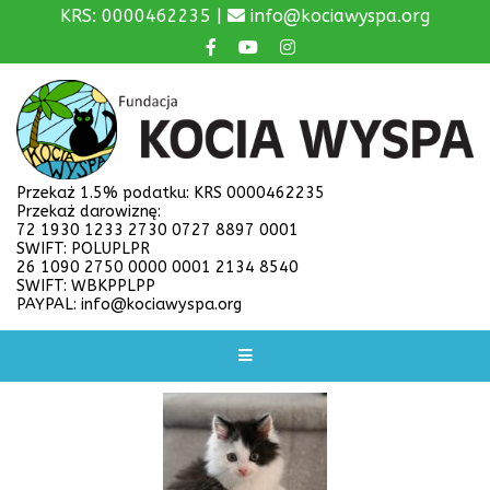
KRS: 0000462235 |
info@kociawyspa.org
Przekaż 1.5% podatku: KRS 0000462235
Przekaż darowiznę:
72 1930 1233 2730 0727 8897 0001
SWIFT: POLUPLPR
26 1090 2750 0000 0001 2134 8540
SWIFT: WBKPPLPP
PAYPAL: info@kociawyspa.org