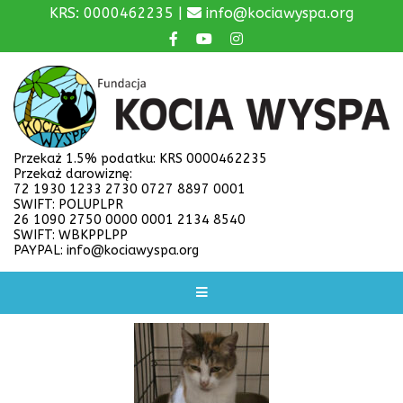
KRS: 0000462235 |
info@kociawyspa.org
Przekaż 1.5% podatku: KRS 0000462235
Przekaż darowiznę:
72 1930 1233 2730 0727 8897 0001
SWIFT: POLUPLPR
26 1090 2750 0000 0001 2134 8540
SWIFT: WBKPPLPP
PAYPAL: info@kociawyspa.org