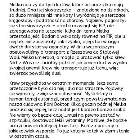
Melka należy do tych kotów, które od początku mają
trudniej. Ona i jej siostrzyczka – znalezione na działkach,
są dużo mniejsze niż inne koty i wyróżniają je sterczące
kręgosłupy i podatność na choroby. Najpierw pogorszył
się stan siostrzyczki – u kotki rozwinął się FIP, ale
zareagowała na leczenie. Kilka dni temu Melka
przestała jeść. Badania wskazały również na FIP, ale u
niej leki nie zadziałały tak szybko, a jej stan w ciągu
dwóch dni stał się agonalny. W dniu wczorajszym
apelowaliśmy o transport z Rzeszowa do Stalowej
Woli. Melka umierała, a mogła ją uratować tylko krew.
Nikt z Was nie chciałby patrzeć jak umiera kot w wyniku
skrajnej anemii. Krew nie transportuje już tlenu, więc
zwierzak powoli się dusi.
Krew przyjechała w ostatnim momencie, lecz samo
przetaczanie było dla niej i dla nas straszne. Pojawiły
się wymioty, zwiększona duszność. Myśleliśmy o
humanitarnej eutanazji, przed czym powstrzymała nas
nasza cudowna Pani Doktor. Kilka godzin później Melka
poczuła się lepiej, lecz nadal jest bardzo bardzo słaba.
Nie wiemy co będzie dalej…musi na pewno zostać w
szpitaliku, dostawać leki i witaminy. Możliwe, że będzie
potrzebowała kolejnej transfuzji. Bardzo prosimy o
jakiekolwiek wsparcie. To już kolejny kotek w złym stanie
w ostatnim czasie.