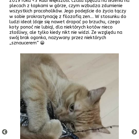
2019 roku <3 Rudi większość czasu spędza na leżeniu na
plecach z łapkami w górze, czym wzbudza zdumienie
wszystkich pracoholików. Jego podejście do życia łączy
w sobie prokrastynację z filozofią zen… W stosunku do
ludzi ideał (daje się nawet drapać po brzuchu, czego
koty ponoć nie lubią), dla niektórych kotów nieco
złośliwy, ale tylko kiedy nikt nie widzi. Ze względu na
swój brak ogonka, nazywany przez niektórych
„sznaucerem” 😀