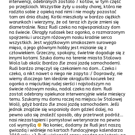
interwencji, odebranych zostało 7 kotów, w tym część
po przejściach. Wszystkie żyły u osoby chorej, która nie
radziła sobie z opieką nad nimi i nie mogły pozostać
tam ani dnia dłużej. Kotki mieszkały w bardzo ciężkich
warunkach i wierzymy, że od teraz ich życie zmieni się
diametralnie. Nasz Rudi czeka na najwspanialszy dom
na świecie. Okrągły rudasek bez ogonka, o rozmarzonym
spojrzeniu i uroczym różowym nosku kradnie serca
wszystkich. Jest wyjątkowym smakoszem surowego
mięsa, a jego głównym hobby jest mizianie się z
człowiekiem. Grzeczny, spokojny, świetnie dogaduje się z
innymi kotami. Szuka domu na terenie miasta Stalowa
Wola lub okolic (bardzo źle znosi jazdę samochodem).
Rudi bardzo zmęczył się czekaniem na dom…Czeka i
czeka, a nikt nawet o niego nie zapyta :/ Doprawdy, nie
wiemy dlaczego ten idealnie okrąglutki kocurek bez
ogonka o mięciutkiej rudej sierści i najsłodszym na
świecie różowym nosku, nadal czeka na dom. Rudi
został odebrany opiekunce interwencyjnie wiele miesięcy
temu. Szukamy mu domu raczej na miejscu (w Stalowej
Woli), gdyż bardzo źle znosi jazdę samochodem. Jeśli
jednak znajdzie się wspaniały dom gdzieś dalej, na
pewno uda się znaleźć sposób, aby przetrwał podróż…
nasi niezastąpieni i pomysłowi weterynarze na pewno
coś wymyślą
Na koniec, dodamy że Rudi jest naszą
gwiazdą i widnieje na kartach fundacyjnego kalendarza