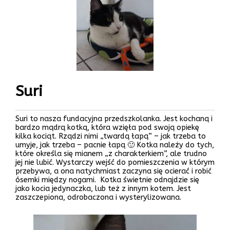
Suri
Suri to nasza fundacyjna przedszkolanka. Jest kochaną i
bardzo mądrą kotką, która wzięła pod swoją opiekę
kilka kociąt. Rządzi nimi „twardą łapą” – jak trzeba to
umyje, jak trzeba – pacnie łapą 🙂 Kotka należy do tych,
które określa się mianem „z charakterkiem”, ale trudno
jej nie lubić. Wystarczy wejść do pomieszczenia w którym
przebywa, a ona natychmiast zaczyna się ocierać i robić
ósemki między nogami. Kotka świetnie odnajdzie się
jako kocia jedynaczka, lub też z innym kotem. Jest
zaszczepiona, odrobaczona i wysterylizowana.