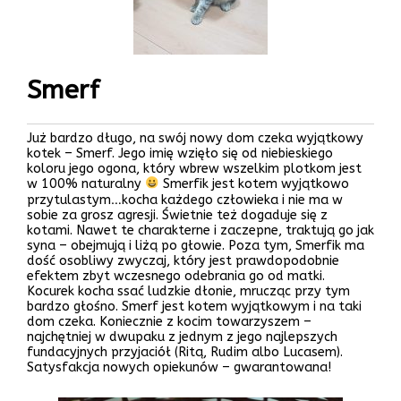
Smerf
Już bardzo długo, na swój nowy dom czeka wyjątkowy
kotek – Smerf. Jego imię wzięło się od niebieskiego
koloru jego ogona, który wbrew wszelkim plotkom jest
w 100% naturalny
Smerfik jest kotem wyjątkowo
przytulastym…kocha każdego człowieka i nie ma w
sobie za grosz agresji. Świetnie też dogaduje się z
kotami. Nawet te charakterne i zaczepne, traktują go jak
syna – obejmują i liżą po głowie. Poza tym, Smerfik ma
dość osobliwy zwyczaj, który jest prawdopodobnie
efektem zbyt wczesnego odebrania go od matki.
Kocurek kocha ssać ludzkie dłonie, mrucząc przy tym
bardzo głośno. Smerf jest kotem wyjątkowym i na taki
dom czeka. Koniecznie z kocim towarzyszem –
najchętniej w dwupaku z jednym z jego najlepszych
fundacyjnych przyjaciół (Ritą, Rudim albo Lucasem).
Satysfakcja nowych opiekunów – gwarantowana!