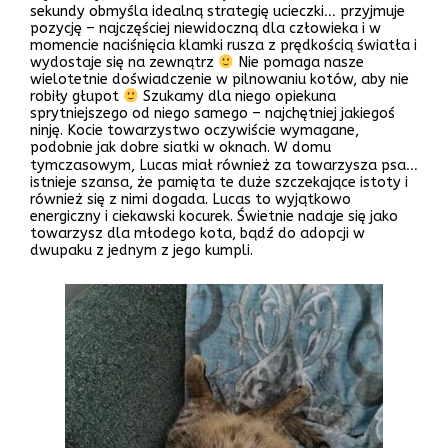
sekundy obmyśla idealną strategię ucieczki… przyjmuje
pozycję – najczęściej niewidoczną dla człowieka i w
momencie naciśnięcia klamki rusza z prędkością światła i
wydostaje się na zewnątrz
Nie pomaga nasze
wielotetnie doświadczenie w pilnowaniu kotów, aby nie
robiły głupot
Szukamy dla niego opiekuna
sprytniejszego od niego samego – najchętniej jakiegoś
ninję. Kocie towarzystwo oczywiście wymagane,
podobnie jak dobre siatki w oknach. W domu
tymczasowym, Lucas miał również za towarzysza psa…
istnieje szansa, że pamięta te duże szczekające istoty i
również się z nimi dogada. Lucas to wyjątkowo
energiczny i ciekawski kocurek. Świetnie nadaje się jako
towarzysz dla młodego kota, bądź do adopcji w
dwupaku z jednym z jego kumpli.