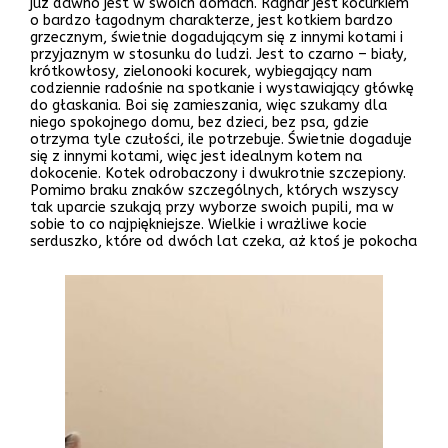
już dawno jest w swoich domach. Ragnar jest kocurkiem
o bardzo łagodnym charakterze, jest kotkiem bardzo
grzecznym, świetnie dogadującym się z innymi kotami i
przyjaznym w stosunku do ludzi. Jest to czarno – biały,
krótkowłosy, zielonooki kocurek, wybiegający nam
codziennie radośnie na spotkanie i wystawiający główkę
do głaskania. Boi się zamieszania, więc szukamy dla
niego spokojnego domu, bez dzieci, bez psa, gdzie
otrzyma tyle czułości, ile potrzebuje. Świetnie dogaduje
się z innymi kotami, więc jest idealnym kotem na
dokocenie. Kotek odrobaczony i dwukrotnie szczepiony.
Pomimo braku znaków szczególnych, których wszyscy
tak uparcie szukają przy wyborze swoich pupili, ma w
sobie to co najpiękniejsze. Wielkie i wrażliwe kocie
serduszko, które od dwóch lat czeka, aż ktoś je pokocha