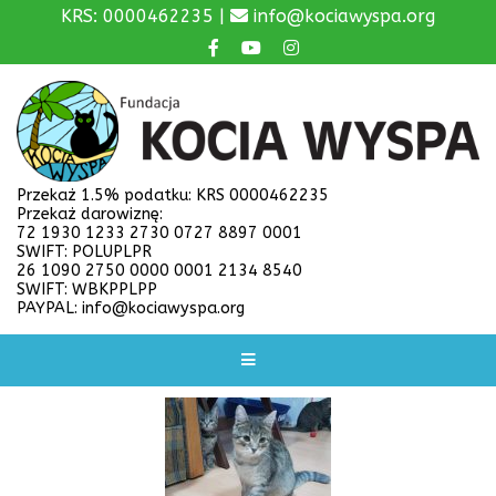
KRS: 0000462235 |
info@kociawyspa.org
Przekaż 1.5% podatku: KRS 0000462235
Przekaż darowiznę:
72 1930 1233 2730 0727 8897 0001
SWIFT: POLUPLPR
26 1090 2750 0000 0001 2134 8540
SWIFT: WBKPPLPP
PAYPAL: info@kociawyspa.org