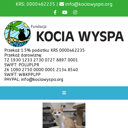
KRS: 0000462235 |
info@kociawyspa.org
Przekaż 1.5% podatku: KRS 0000462235
Przekaż darowiznę:
72 1930 1233 2730 0727 8897 0001
SWIFT: POLUPLPR
26 1090 2750 0000 0001 2134 8540
SWIFT: WBKPPLPP
PAYPAL: info@kociawyspa.org