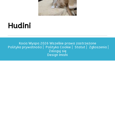
Hudini
Kocia Wyspa 2026 Wszelkie prawa zastrzeżone
Polityka prywatności
Polityka Cookie
Statut
Zgłoszenia
Zaloguj się
Design Imishi