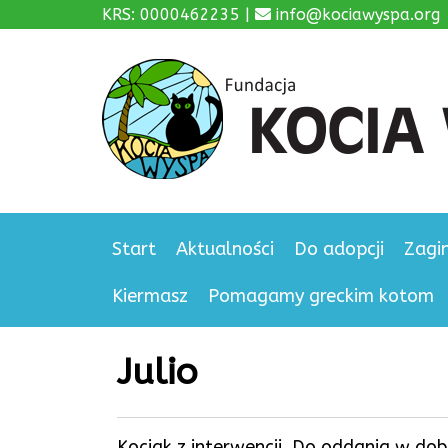
KRS: 0000462235 |
info@kociawyspa.org
Start
Aktualności
Do adopcji
Zagi
Kiermasz
Pomagamy greckim kotom
Julio
Kociak z interwencji. Do oddania w dob