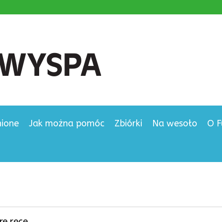
nione
Jak można pomóc
Zbiórki
Na wesoło
O F
re ręce.