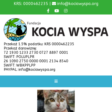
KRS: 0000462235 |
info@kociawyspa.org
Przekaż 1.5% podatku: KRS 0000462235
Przekaż darowiznę:
72 1930 1233 2730 0727 8897 0001
SWIFT: POLUPLPR
26 1090 2750 0000 0001 2134 8540
SWIFT: WBKPPLPP
PAYPAL: info@kociawyspa.org