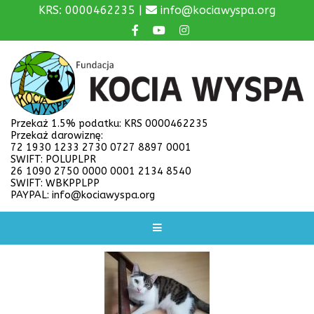
KRS: 0000462235 |
info@kociawyspa.org
Przekaż 1.5% podatku: KRS 0000462235
Przekaż darowiznę:
72 1930 1233 2730 0727 8897 0001
SWIFT: POLUPLPR
26 1090 2750 0000 0001 2134 8540
SWIFT: WBKPPLPP
PAYPAL: info@kociawyspa.org