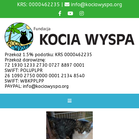
KRS: 0000462235 |
info@kociawyspa.org
Przekaż 1.5% podatku: KRS 0000462235
Przekaż darowiznę:
72 1930 1233 2730 0727 8897 0001
SWIFT: POLUPLPR
26 1090 2750 0000 0001 2134 8540
SWIFT: WBKPPLPP
PAYPAL: info@kociawyspa.org