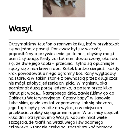
Wasyl
Otrzymaliśmy telefon o rannym kotku, który przybłąkał
się na jedną z posesji. Ponieważ był już wieczór,
poprosiliśmy o przywiezienie go do nas, abyśmy mogli
ocenić sytuację. Kiedy został nam dostarczony, okazało
się, że dwie jego łapki – przednia i tylna są opuchnięte i
sączy się z nich krew i ropa. Kotek bardzo cierpiał…każdy
krok powodował u niego ogromny ból. Rany wyglądały
na stare, a w takim stanie z pewnością przez długi czas
nie mógł zdobyć jedzenia ani picia. W mgnieniu oka
pochłonął dużą porcję jedzonka, a potem przez kilka
minut pił wodę… Następnego dnia, zawieźliśmy go do
Gabinetu Weterynaryjnego „Cztery Łapy” w Janowie
Lubelskim, gdzie został zoperowany. Jak się okazało,
jego łapki były przebite na wylot, a w miejscach
przekłucia zrobiły się ogromne ropnie. W lecznicy spędził
kilka dni i otrzymał imię Wasyl. Kocurek miał wiele
szczęścia, że trafił na wrażliwego i świadomego
człowieka, który nie czekając, zaczął szukać pomocy.