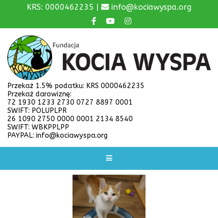
KRS: 0000462235 |
info@kociawyspa.org
Przekaż 1.5% podatku: KRS 0000462235
Przekaż darowiznę:
72 1930 1233 2730 0727 8897 0001
SWIFT: POLUPLPR
26 1090 2750 0000 0001 2134 8540
SWIFT: WBKPPLPP
PAYPAL: info@kociawyspa.org