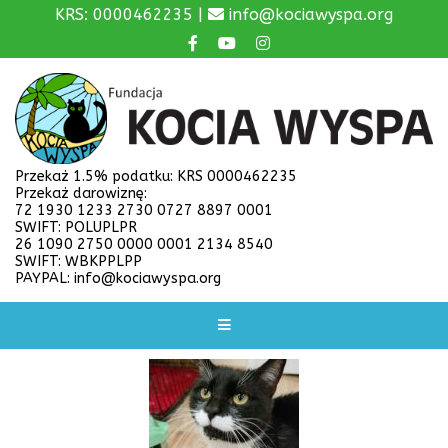
KRS: 0000462235 |
info@kociawyspa.org
Przekaż 1.5% podatku: KRS 0000462235
Przekaż darowiznę:
72 1930 1233 2730 0727 8897 0001
SWIFT: POLUPLPR
26 1090 2750 0000 0001 2134 8540
SWIFT: WBKPPLPP
PAYPAL: info@kociawyspa.org