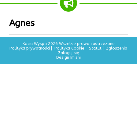
Agnes
Kocia Wyspa 2026 Wszelkie prawa zastrzeżone
Polityka prywatności
Polityka Cookie
Statut
Zgłoszenia
Zaloguj się
Design Imishi