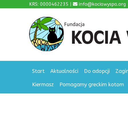
KRS: 0000462235 |
info@kociawyspa.org
Start
Aktualności
Do adopcji
Zagi
Kiermasz
Pomagamy greckim kotom