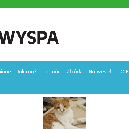
nione
Jak można pomóc
Zbiórki
Na wesoło
O F