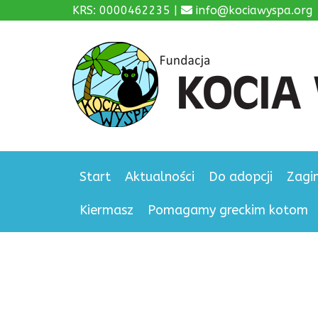
KRS: 0000462235 |
info@kociawyspa.org
Start
Aktualności
Do adopcji
Zagi
Kiermasz
Pomagamy greckim kotom