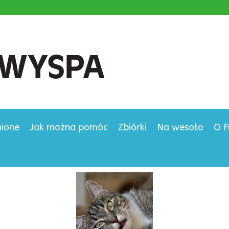
nione
Jak można pomóc
Zbiórki
Na wesoło
O F