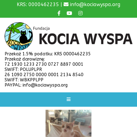
KRS: 0000462235 |
info@kociawyspa.org
Przekaż 1.5% podatku: KRS 0000462235
Przekaż darowiznę:
72 1930 1233 2730 0727 8897 0001
SWIFT: POLUPLPR
26 1090 2750 0000 0001 2134 8540
SWIFT: WBKPPLPP
PAYPAL: info@kociawyspa.org