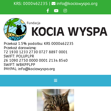
KRS: 0000462235 |
info@kociawyspa.org
Przekaż 1.5% podatku: KRS 0000462235
Przekaż darowiznę:
72 1930 1233 2730 0727 8897 0001
SWIFT: POLUPLPR
26 1090 2750 0000 0001 2134 8540
SWIFT: WBKPPLPP
PAYPAL: info@kociawyspa.org