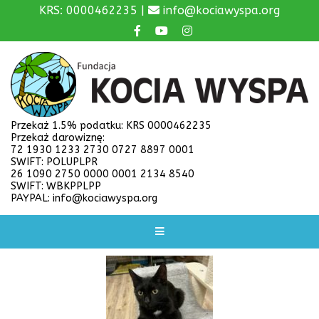
KRS: 0000462235 |
info@kociawyspa.org
Przekaż 1.5% podatku: KRS 0000462235
Przekaż darowiznę:
72 1930 1233 2730 0727 8897 0001
SWIFT: POLUPLPR
26 1090 2750 0000 0001 2134 8540
SWIFT: WBKPPLPP
PAYPAL: info@kociawyspa.org