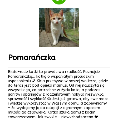
Pomarańczka
Biało-rude kotki to prawdziwa rzadkość. Poznajcie
Pomarańczkę… kotkę o wspaniałym proludzkim
usposobieniu 💕 Kicia przebywa w naszej wolierze, gdzie
do teraz jest pod opieką mamusi. Od niej nauczyła się
wszystkiego, co potrzebne w życiu kota, a podczas
gonitw i sparingów z rodzeństwem nabyła niezwykłą
sprawność i szybkość 😅 Jest już gotowa, aby swe moce
i wiedzę wykorzystać w Waszym domu, a zapewniamy
– że wydajemy ją do adopcji z ogromnym zapasem
miłości do człowieka. Kotka szuka domu z kocim
towarzystwem. Jak zwykle – niewychodzącego ♥️