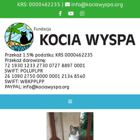
KRS: 0000462235 |
info@kociawyspa.org
Przekaż 1.5% podatku: KRS 0000462235
Przekaż darowiznę:
72 1930 1233 2730 0727 8897 0001
SWIFT: POLUPLPR
26 1090 2750 0000 0001 2134 8540
SWIFT: WBKPPLPP
PAYPAL: info@kociawyspa.org