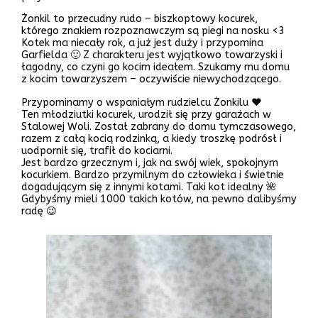
Żonkil to przecudny rudo – biszkoptowy kocurek,
którego znakiem rozpoznawczym są piegi na nosku <3
Kotek ma niecały rok, a już jest duży i przypomina
Garfielda 🙂 Z charakteru jest wyjątkowo towarzyski i
łagodny, co czyni go kocim ideałem. Szukamy mu domu
z kocim towarzyszem – oczywiście niewychodzącego.
Przypominamy o wspaniałym rudzielcu Żonkilu ❤️
Ten młodziutki kocurek, urodził się przy garażach w
Stalowej Woli. Został zabrany do domu tymczasowego,
razem z całą kocią rodzinką, a kiedy troszkę podrósł i
uodpornił się, trafił do kociarni.
Jest bardzo grzecznym i, jak na swój wiek, spokojnym
kocurkiem. Bardzo przymilnym do człowieka i świetnie
dogadującym się z innymi kotami. Taki kot idealny 🌺
Gdybyśmy mieli 1000 takich kotów, na pewno dalibyśmy
radę 😉