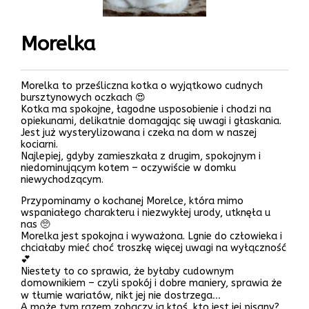
Morelka
Morelka to prześliczna kotka o wyjątkowo cudnych
bursztynowych oczkach 😍
Kotka ma spokojne, łagodne usposobienie i chodzi na
opiekunami, delikatnie domagając się uwagi i głaskania.
Jest już wysterylizowana i czeka na dom w naszej
kociarni.
Najlepiej, gdyby zamieszkała z drugim, spokojnym i
niedominującym kotem – oczywiście w domku
niewychodzącym.
Przypominamy o kochanej Morelce, która mimo
wspaniałego charakteru i niezwykłej urody, utknęła u
nas 🥺
Morelka jest spokojna i wyważona. Lgnie do człowieka i
chciałaby mieć choć troszkę więcej uwagi na wyłączność
💕
Niestety to co sprawia, że byłaby cudownym
domownikiem – czyli spokój i dobre maniery, sprawia że
w tłumie wariatów, nikt jej nie dostrzega…
A może tym razem zobaczy ją ktoś, kto jest jej pisany?