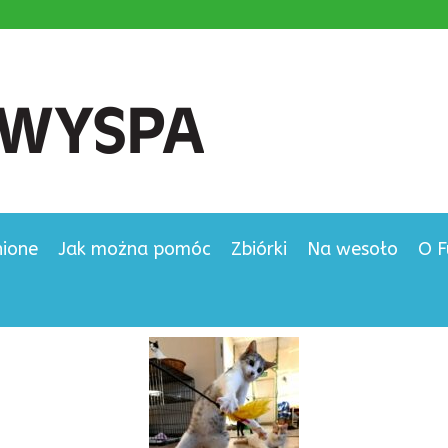
nione
Jak można pomóc
Zbiórki
Na wesoło
O F