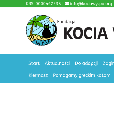
KRS: 0000462235 |
info@kociawyspa.org
Start
Aktualności
Do adopcji
Zagi
Kiermasz
Pomagamy greckim kotom