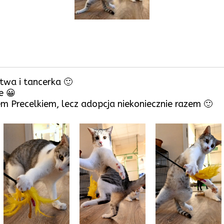
wa i tancerka 🙂
e 😀
m Precelkiem, lecz adopcja niekoniecznie razem 🙂