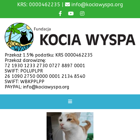
KRS: 0000462235 |
info@kociawyspa.org
Przekaż 1.5% podatku: KRS 0000462235
Przekaż darowiznę:
72 1930 1233 2730 0727 8897 0001
SWIFT: POLUPLPR
26 1090 2750 0000 0001 2134 8540
SWIFT: WBKPPLPP
PAYPAL: info@kociawyspa.org