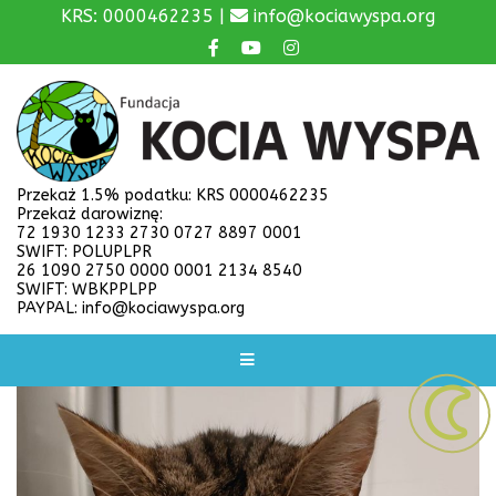
KRS: 0000462235 |
info@kociawyspa.org
Przekaż 1.5% podatku: KRS 0000462235
Przekaż darowiznę:
72 1930 1233 2730 0727 8897 0001
SWIFT: POLUPLPR
26 1090 2750 0000 0001 2134 8540
SWIFT: WBKPPLPP
PAYPAL: info@kociawyspa.org