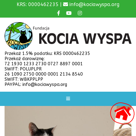
KRS: 0000462235 |
info@kociawyspa.org
Przekaż 1.5% podatku: KRS 0000462235
Przekaż darowiznę:
72 1930 1233 2730 0727 8897 0001
SWIFT: POLUPLPR
26 1090 2750 0000 0001 2134 8540
SWIFT: WBKPPLPP
PAYPAL: info@kociawyspa.org