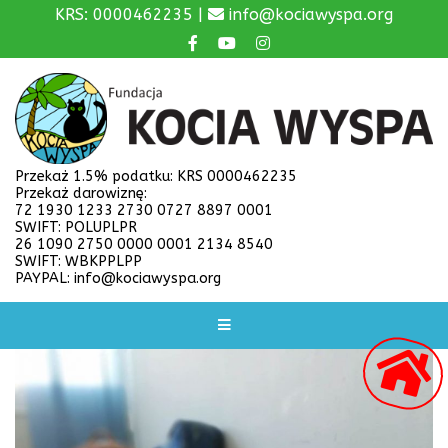
KRS: 0000462235 |
info@kociawyspa.org
Przekaż 1.5% podatku: KRS 0000462235
Przekaż darowiznę:
72 1930 1233 2730 0727 8897 0001
SWIFT: POLUPLPR
26 1090 2750 0000 0001 2134 8540
SWIFT: WBKPPLPP
PAYPAL: info@kociawyspa.org