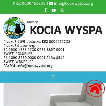
KRS: 0000462235 |
info@kociawyspa.org
Przekaż 1.5% podatku: KRS 0000462235
Przekaż darowiznę:
72 1930 1233 2730 0727 8897 0001
SWIFT: POLUPLPR
26 1090 2750 0000 0001 2134 8540
SWIFT: WBKPPLPP
PAYPAL: info@kociawyspa.org