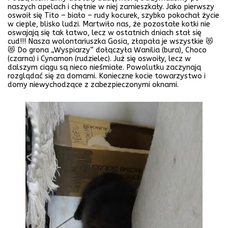
naszych apelach i chętnie w niej zamieszkały. Jako pierwszy
oswoił się Tito – biało – rudy kocurek, szybko pokochał życie
w cieple, blisko ludzi. Martwiło nas, że pozostałe kotki nie
oswajają się tak łatwo, lecz w ostatnich dniach stał się
cud!!! Nasza wolontariuszka Gosia, złapała je wszystkie 😻
😻 Do grona „Wyspiarzy” dołączyła Wanilia (bura), Choco
(czarna) i Cynamon (rudzielec). Już się oswoiły, lecz w
dalszym ciągu są nieco nieśmiałe. Powolutku zaczynają
rozglądać się za domami. Konieczne kocie towarzystwo i
domy niewychodzące z zabezpieczonymi oknami.