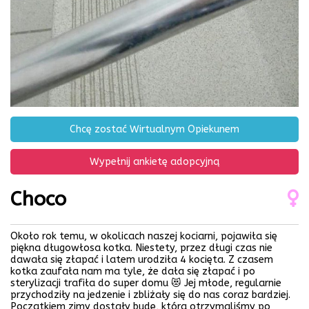
Chcę zostać Wirtualnym Opiekunem
Wypełnij ankietę adopcyjną
Choco
Około rok temu, w okolicach naszej kociarni, pojawiła się
piękna długowłosa kotka. Niestety, przez długi czas nie
dawała się złapać i latem urodziła 4 kocięta. Z czasem
kotka zaufała nam ma tyle, że dała się złapać i po
sterylizacji trafiła do super domu 😻 Jej młode, regularnie
przychodziły na jedzenie i zbliżały się do nas coraz bardziej.
Początkiem zimy dostały budę, którą otrzymaliśmy po