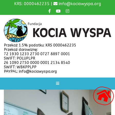
KRS: 0000462235 |
info@kociawyspa.org
Przekaż 1.5% podatku: KRS 0000462235
Przekaż darowiznę:
72 1930 1233 2730 0727 8897 0001
SWIFT: POLUPLPR
26 1090 2750 0000 0001 2134 8540
SWIFT: WBKPPLPP
PAYPAL: info@kociawyspa.org