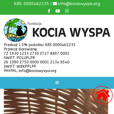
KRS: 0000462235 |
info@kociawyspa.org
Przekaż 1.5% podatku: KRS 0000462235
Przekaż darowiznę:
72 1930 1233 2730 0727 8897 0001
SWIFT: POLUPLPR
26 1090 2750 0000 0001 2134 8540
SWIFT: WBKPPLPP
PAYPAL: info@kociawyspa.org