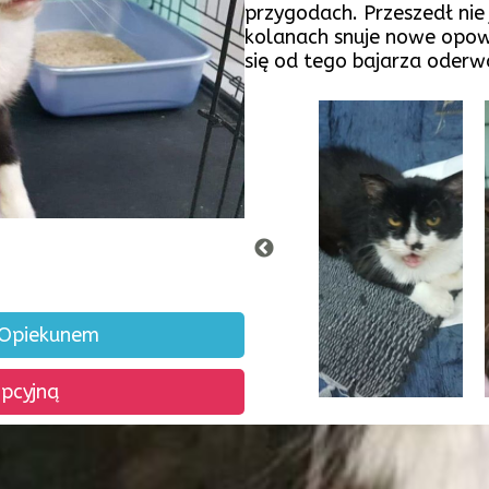
przygodach. Przeszedł ni
kolanach snuje nowe opowi
się od tego bajarza oderw
 Opiekunem
opcyjną