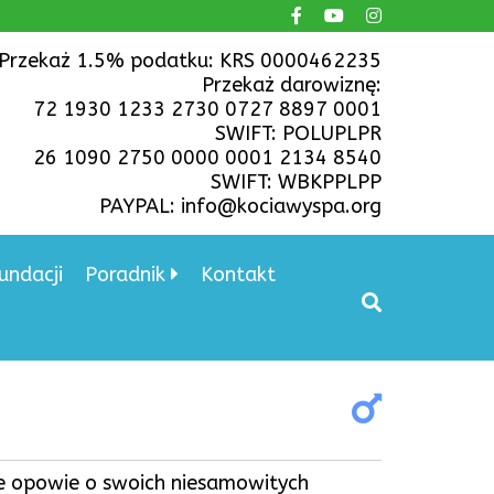
Przekaż 1.5% podatku: KRS 0000462235
Przekaż darowiznę:
72 1930 1233 2730 0727 8897 0001
SWIFT: POLUPLPR
26 1090 2750 0000 0001 2134 8540
SWIFT: WBKPPLPP
PAYPAL: info@kociawyspa.org
undacji
Poradnik
Kontakt
ie opowie o swoich niesamowitych