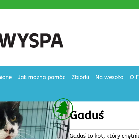
nione
Jak można pomóc
Zbiórki
Na wesoło
O F
Gaduś
Gaduś to kot, który chętn