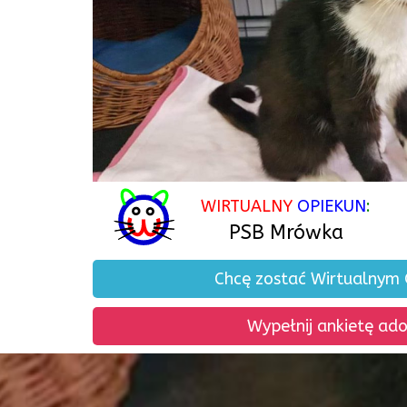
WIRTUALNY
OPIEKUN
:
PSB Mrówka
Chcę zostać Wirtualnym
Wypełnij ankietę ad