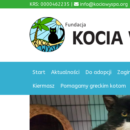
KRS: 0000462235 |
info@kociawyspa.org
Start
Aktualności
Do adopcji
Zagi
Kiermasz
Pomagamy greckim kotom