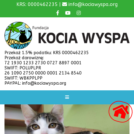
KRS: 0000462235 |
info@kociawyspa.org
Przekaż 1.5% podatku: KRS 0000462235
Przekaż darowiznę:
72 1930 1233 2730 0727 8897 0001
SWIFT: POLUPLPR
26 1090 2750 0000 0001 2134 8540
SWIFT: WBKPPLPP
PAYPAL: info@kociawyspa.org