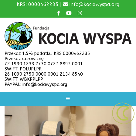
KRS: 0000462235 |
info@kociawyspa.org
Przekaż 1.5% podatku: KRS 0000462235
Przekaż darowiznę:
72 1930 1233 2730 0727 8897 0001
SWIFT: POLUPLPR
26 1090 2750 0000 0001 2134 8540
SWIFT: WBKPPLPP
PAYPAL: info@kociawyspa.org