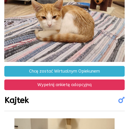
Chcę zostać Wirtualnym Opiekunem
Wypełnij ankietę adopcyjną
Kajtek