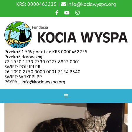
KRS: 0000462235 |
info@kociawyspa.org
Przekaż 1.5% podatku: KRS 0000462235
Przekaż darowiznę:
72 1930 1233 2730 0727 8897 0001
SWIFT: POLUPLPR
26 1090 2750 0000 0001 2134 8540
SWIFT: WBKPPLPP
PAYPAL: info@kociawyspa.org