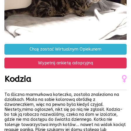
Chcę zostać Wirtualnym Opiekunem
Wypełnij ankietę adopcyjną
Kodzia
Ta śliczna marmurkowa koteczka, została znaleziona na
działkach. Miała na sobie kolorową obróżkę z
dzwoneczkiem, więc na pewno była kiedyś czyjaś.
Niestety,mimo ogłoszeń, nikt się po nią nie zgłosił. Kodzia-
bo tak ją roboczo nazwaliśmy, czeka na dom w izolatce,
gdzie nie ma dostępu do światła dziennego. Kotka nie
toleruje towarzystwa innych kotów… nawet na widok kociąt
reaguje paniką. Pilnie szukamy jej domu stałego lub